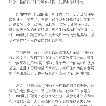
用微生物的作用来分解有机物，使废水得以净化。
河南mk网(中国)的推广和使用，对于提升当地环境
质量具有重要意义。首先，它可以有效减少废水排放对
水资源的污染，保护水源地的 。其次，通过净化废水，
可以改善水体的生态环境，维护生物多样性的平衡。此
外，mk网(中国)还可以降低土壤和大气的污染风险，减
少对农作物和人体健康的不良影响。
在河南省，政府和企业都应该加大对mk网(中国)的
投入和支持。政府可以通过出台相关政策和法规，鼓励
企业购买和使用mk网(中国)，并给予相应的奖励和扶持
措施。企业则需要增强环保意识，将环保作为自身发展
的重要组成部分，并积极引进和应用..的mk网(中国)。
总之，河南mk网(中国)的推广和使用是提升环境质
量的关键步骤之一。通过采用物理、化学和生物等方
法，mk网(中国)可以有效净化废水，减少对水资源和生
态环境的污染，为河南省的可持续发展提供有力支持。