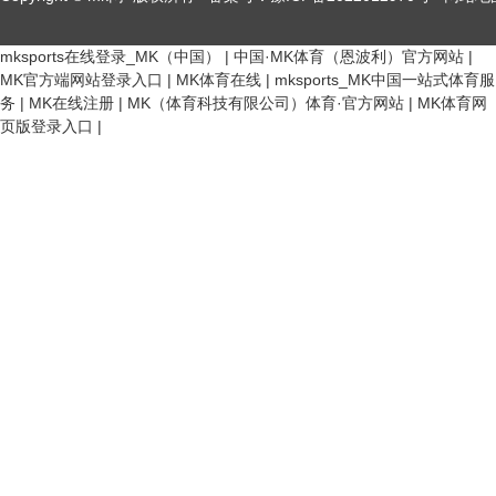
mksports在线登录_MK（中国）
|
中国·MK体育（恩波利）官方网站
|
MK官方端网站登录入口
|
MK体育在线
|
mksports_MK中国一站式体育服
务
|
MK在线注册
|
MK（体育科技有限公司）体育·官方网站
|
MK体育网
页版登录入口
|