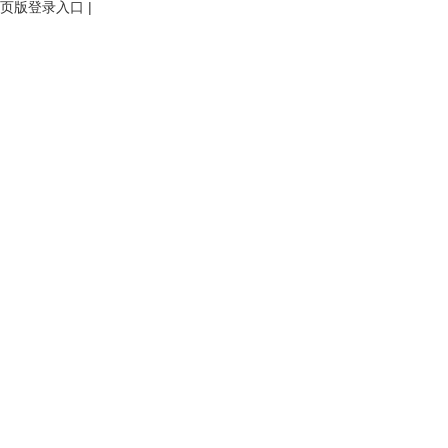
页版登录入口
|