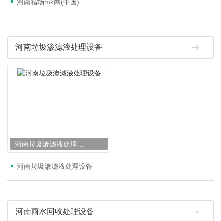
河南猪场mk网(中国)
河南垃圾渗滤液处理设备
河南垃圾渗滤液处理设备
河南垃圾渗滤液处理设备
河南雨水回收处理设备