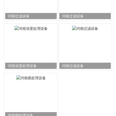
河南过滤设备
河南过滤设备
河南深度处理设备
河南过滤设备
河南膜处理设备