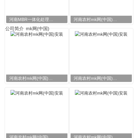
河南MBR一体化处理设备
河南农村mk网(中国)安装
公司简介
mk网(中国)
河南农村mk网(中国)安装
河南农村mk网(中国)安装
河南农村mk网(中国)安装
河南农村mk网(中国)安装