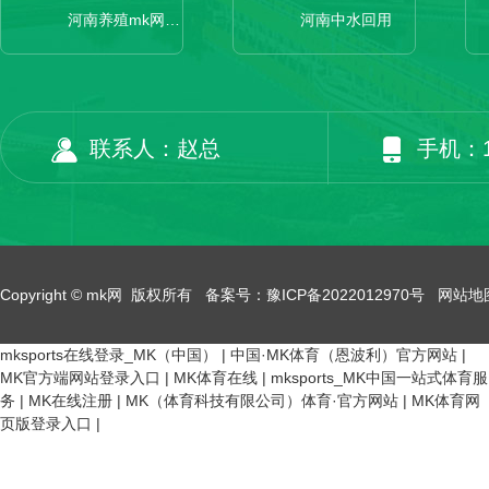
河南养殖mk网(中国)
河南中水回用
联系人：赵总
手机：13
Copyright © mk网 版权所有 备案号：
豫ICP备2022012970号
网站地
mksports在线登录_MK（中国）
|
中国·MK体育（恩波利）官方网站
|
MK官方端网站登录入口
|
MK体育在线
|
mksports_MK中国一站式体育服
务
|
MK在线注册
|
MK（体育科技有限公司）体育·官方网站
|
MK体育网
页版登录入口
|