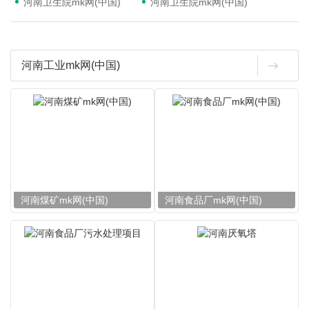
河南卫生院mk网(中国)
河南卫生院mk网(中国)
河南工业mk网(中国)
河南煤矿mk网(中国)
河南食品厂mk网(中国)