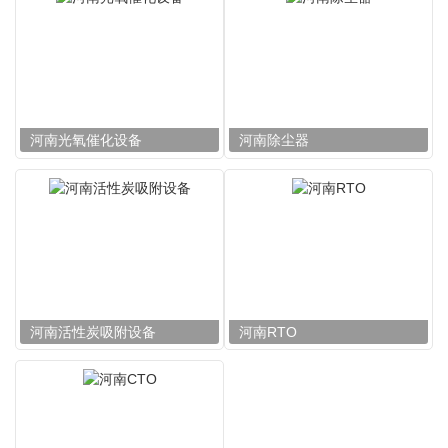
河南光氧催化设备
河南除尘器
河南活性炭吸附设备
河南RTO