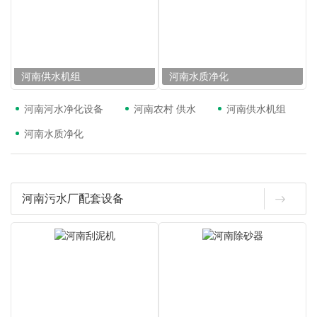
河南供水机组
河南水质净化
河南河水净化设备
河南农村 供水
河南供水机组
河南水质净化
河南污水厂配套设备