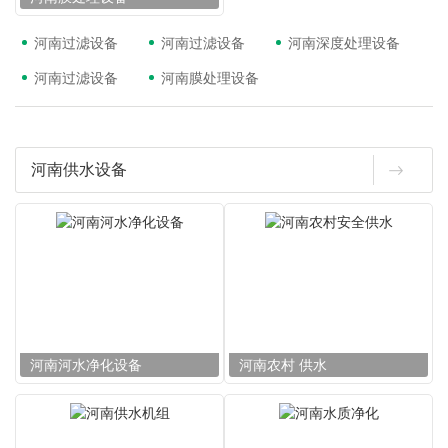
河南过滤设备
河南过滤设备
河南深度处理设备
河南过滤设备
河南膜处理设备
河南供水设备
河南河水净化设备
河南农村 供水