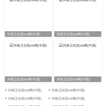
河南卫生院mk网(中国)
河南卫生院mk网(中国)
河南卫生院mk网(中国)
河南卫生院mk网(中国)
河南卫生院mk网(中国)
河南卫生院mk网(中国)
河南卫生院mk网(中国)
河南卫生院mk网(中国)