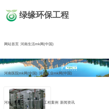
绿缘环保工程
网站首页
河南生活mk网(中国)
河南医院mk网(中国)
河南工业mk网(中国)
河南设备中心
企业优势
工程案例
新闻资讯