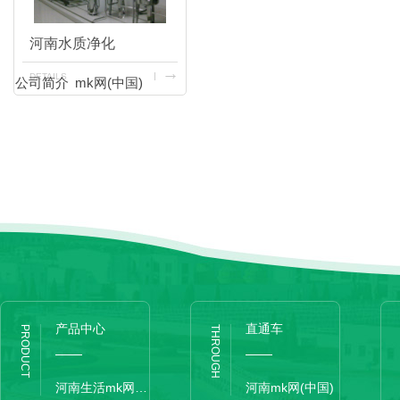
河南水质净化
DETAILS
公司简介
mk网(中国)
产品中心
直通车
PRODUCT
THROUGH
河南生活mk网(中国)
河南mk网(中国)