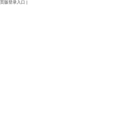
页版登录入口
|