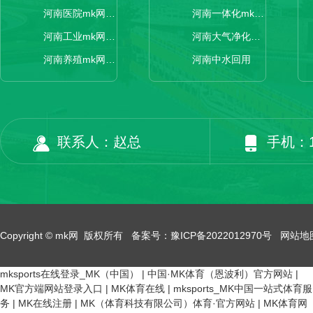
河南医院mk网(中国)
河南一体化mk网(中国)
河南工业mk网(中国)
河南大气净化设备
河南养殖mk网(中国)
河南中水回用
联系人：赵总
手机：13
Copyright © mk网 版权所有 备案号：
豫ICP备2022012970号
网站地
mksports在线登录_MK（中国）
|
中国·MK体育（恩波利）官方网站
|
MK官方端网站登录入口
|
MK体育在线
|
mksports_MK中国一站式体育服
务
|
MK在线注册
|
MK（体育科技有限公司）体育·官方网站
|
MK体育网